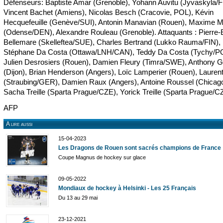
Défenseurs: Baptiste Amar (Grenoble), Yohann Auvitu (Jyvaskyla/F
Vincent Bachet (Amiens), Nicolas Besch (Cracovie, POL), Kévin
Hecquefeuille (Genève/SUI), Antonin Manavian (Rouen), Maxime 
(Odense/DEN), Alexandre Rouleau (Grenoble). Attaquants : Pierre
Bellemare (Skelleftea/SUE), Charles Bertrand (Lukko Rauma/FIN),
Stéphane Da Costa (Ottawa/LNH/CAN), Teddy Da Costa (Tychy/P
Julien Desrosiers (Rouen), Damien Fleury (Timra/SWE), Anthony Gu
(Dijon), Brian Henderson (Angers), Loïc Lamperier (Rouen), Lauren
(Straubing/GER), Damien Raux (Angers), Antoine Roussel (Chicag
Sacha Treille (Sparta Prague/CZE), Yorick Treille (Sparta Prague/C
AFP
A lire aussi
15-04-2023
Les Dragons de Rouen sont sacrés champions de France
Coupe Magnus de hockey sur glace
09-05-2022
Mondiaux de hockey à Helsinki - Les 25 Français
Du 13 au 29 mai
23-12-2021