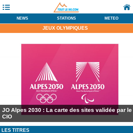
NEWS
STATIONS
METEO
JEUX OLYMPIQUES
JO Alpes 2030 : La carte des sites validée par le
CIO
LES TITRES