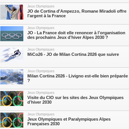
Jeux Olympiques
JO de Cortina d'Ampezzo, Romane Miradoli offre
l'argent à la France
Jeux Olympiques
JO - La France doit elle renoncer à l’organisation
des prochains Jeux d’hiver Alpes 2030 ?
Jeux Olympiques
MiCo26 - JO de Milan Cortina 2026 que suivre
Jeux Olympiques
Milan Cortina 2026 - Livigno est-elle bien préparée
?
Jeux Olympiques
Visite du CIO sur les sites des Jeux Olympiques
d’hiver 2030
Jeux Olympiques
Jeux Olympiques et Paralympiques Alpes
Françaises 2030