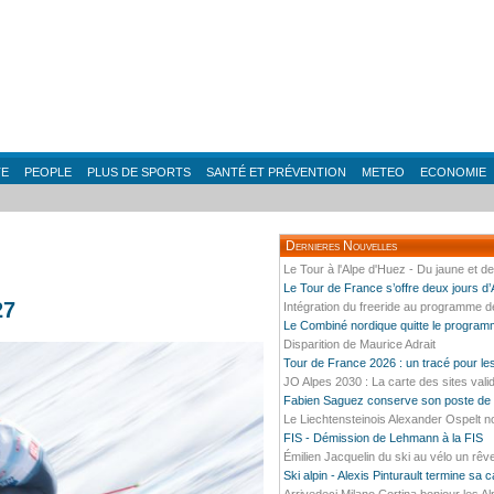
TE
PEOPLE
PLUS DE SPORTS
SANTÉ ET PRÉVENTION
METEO
ECONOMIE
Dernieres Nouvelles
Le Tour à l'Alpe d'Huez - Du jaune et d
Le Tour de France s’offre deux jours d
27
Intégration du freeride au programme 
Le Combiné nordique quitte le progra
Disparition de Maurice Adrait
Tour de France 2026 : un tracé pour l
JO Alpes 2030 : La carte des sites vali
Fabien Saguez conserve son poste de P
Le Liechtensteinois Alexander Ospelt n
FIS - Démission de Lehmann à la FIS
Émilien Jacquelin du ski au vélo un rêv
Ski alpin - Alexis Pinturault termine sa 