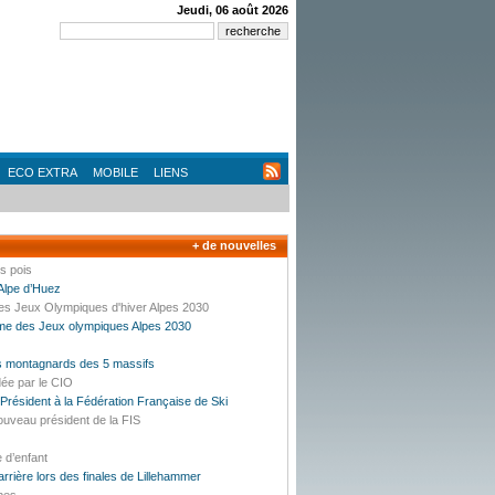
Jeudi, 06 août 2026
ECO EXTRA
MOBILE
LIENS
+ de nouvelles
es pois
’Alpe d’Huez
des Jeux Olympiques d'hiver Alpes 2030
mme des Jeux olympiques Alpes 2030
es montagnards des 5 massifs
dée par le CIO
résident à la Fédération Française de Ski
ouveau président de la FIS
e d’enfant
carrière lors des finales de Lillehammer