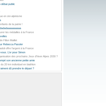
lpes
 débat public
r
ue en ski-alpinisme
es
nfants de la patrie !
daddadadaaaaaaaaaa
urer les médailles à la France
velles
 Fillon Maillet
pour Rebecca Passler
li offre l'argent à la France
-vous. L’or pour Simon
rganisation des prochains Jeux d’hiver Alpes 2030 ?
rompé son ancienne petite amie
t du 20 km individuel en biathlon
vraiment dû prendre le départ ?