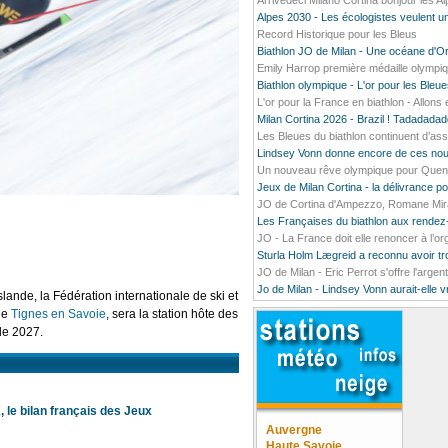
Arrivedeci Milano Cortina bonjour les A
Alpes 2030 - Les écologistes veulent un
Record Historique pour les Bleus
Biathlon JO de Milan - Une océane d'O
Emily Harrop première médaille olympiq
Biathlon olympique - L'or pour les Bleu
L'or pour la France en biathlon - Allons e
Milan Cortina 2026 - Brazil ! Tadada
Les Bleues du biathlon continuent d’ass
Lindsey Vonn donne encore de ces nou
Un nouveau rêve olympique pour Quentin
Jeux de Milan Cortina - la délivrance 
JO de Cortina d'Ampezzo, Romane Mirado
Les Françaises du biathlon aux rendez
JO - La France doit elle renoncer à l’o
Sturla Holm Lægreid a reconnu avoir t
JO de Milan - Eric Perrot s'offre l'argen
Jo de Milan - Lindsey Vonn aurait-elle 
lande, la Fédération internationale de ski et
ue
Tignes en Savoie
, sera la station hôte des
de 2027.
 le bilan français des Jeux
Auvergne
Haute Savoie