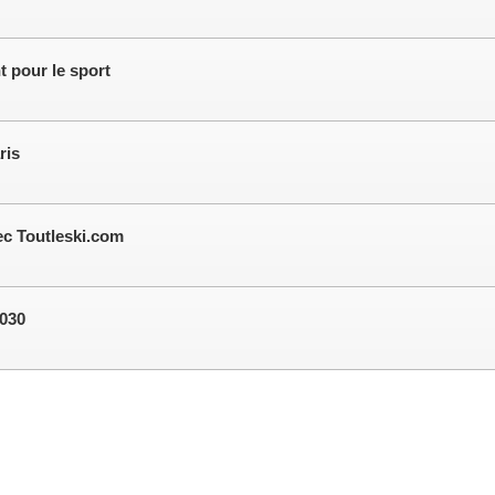
t pour le sport
ris
c Toutleski.com
2030
Version desktop