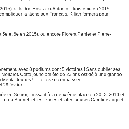
t 2015), et le duo Boscacci/Antonioli, troisième en 2015.
 compliquer la tâche aux Français. Kilian formera pour
 5e et 6e en 2015), ou encore Florent Perrier et Pierre-
énement, avec 8 podiums dont 5 victoires ! Sans oublier ses
e Mollaret. Cette jeune athlète de 23 ans est déjà une grande
ra Menta Jeunes ! Et elles se connaissent
 28 février.
hée en Senior, finissant à la deuxième place en 2013, 2014 et
t Lorna Bonnel, et les jeunes et talentueuses Caroline Joguet