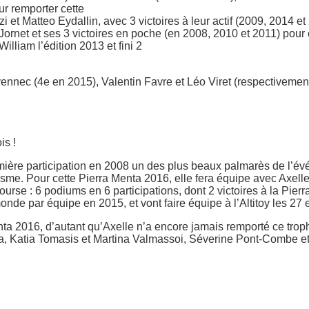
ur remporter cette
zi et Matteo Eydallin, avec 3 victoires à leur actif (2009, 2014 e
Jornet et ses 3 victoires en poche (en 2008, 2010 et 2011) pour
liam l’édition 2013 et fini 2
ennec (4e en 2015), Valentin Favre et Léo Viret (respectivement
is !
emière participation en 2008 un des plus beaux palmarès de l’év
isme. Pour cette Pierra Menta 2016, elle fera équipe avec Axell
urse : 6 podiums en 6 participations, dont 2 victoires à la Pier
e par équipe en 2015, et vont faire équipe à l’Altitoy les 27 et
nta 2016, d’autant qu’Axelle n’a encore jamais remporté ce trop
cia, Katia Tomasis et Martina Valmassoi, Séverine Pont-Combe e