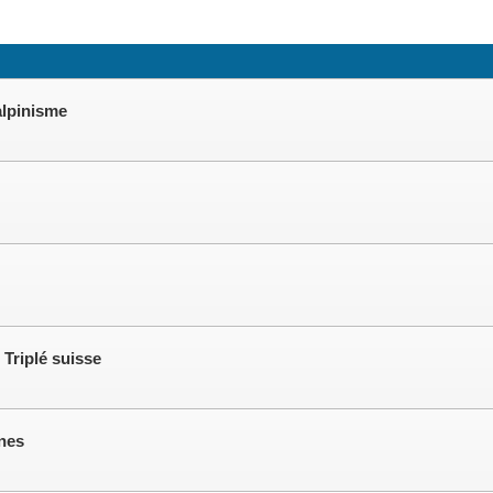
alpinisme
Triplé suisse
unes