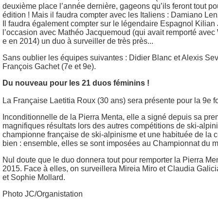
deuxième place l’année dernière, gageons qu’ils feront tout po
édition ! Mais il faudra compter avec les Italiens : Damiano Len
Il faudra également compter sur le légendaire Espagnol Kilian 
l’occasion avec Mathéo Jacquemoud (qui avait remporté avec Wil
e en 2014) un duo à surveiller de très près...
Sans oublier les équipes suivantes : Didier Blanc et Alexis Sev
François Gachet (7e et 9e).
Du nouveau pour les 21 duos féminins !
La Française Laetitia Roux (30 ans) sera présente pour la 9e fo
Inconditionnelle de la Pierra Menta, elle a signé depuis sa pr
magnifiques résultats lors des autres compétitions de ski-alpin
championne française de ski-alpinisme et une habituée de la co
bien : ensemble, elles se sont imposées au Championnat du mond
Nul doute que le duo donnera tout pour remporter la Pierra Me
2015. Face à elles, on surveillera Mireia Miro et Claudia Gali
et Sophie Mollard.
Photo JC/Organistation