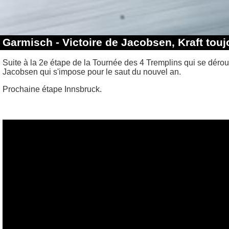
Garmisch - Victoire de Jacobsen, Kraft touj
Suite à la 2e étape de la Tournée des 4 Tremplins qui se dérou
Jacobsen qui s'impose pour le saut du nouvel an.
Prochaine étape Innsbruck.