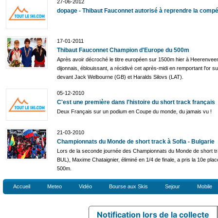
27-06-2012
dopage - Thibaut Fauconnet autorisé à reprendre la compét
17-01-2011
Thibaut Fauconnet Champion d'Europe du 500m
Après avoir décroché le titre européen sur 1500m hier à Heerenveen
dijonnais, éblouissant, a récidivé cet après-midi en remportant l'or 
devant Jack Welbourne (GB) et Haralds Silovs (LAT).
05-12-2010
C'est une première dans l'histoire du short track français
Deux Français sur un podium en Coupe du monde, du jamais vu !
21-03-2010
Championnats du Monde de short track à Sofia - Bulgarie
Lors de la seconde journée des Championnats du Monde de short tra
BUL), Maxime Chataignier, éliminé en 1/4 de finale, a pris la 10e plac
500m.
Accueil
Meteo
Vidéo
Bourse aux Skis
Sejour
Mobile
Notification lors de la collecte