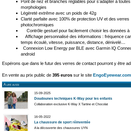
Pont de nez et branches réglables pour s'adapter à toutes
morphologies
Légèreté extrême avec un poids de 42g
Clarté parfaite avec 100% de protection UV et des verres
photochromiques
Contrôle gestuel pour facilement choisir les données à a
Affichage personnalisé des informations : fréquence car
temps écoulé, vitesse, puissance, distance, dénivelé…
Connexion Low Energy par BLE avec Garmin IQ Connect
android
Espérons que dans le futur des verres de contact pourront y être ad
En vente au prix public de
395 euros
sur le site
EngoEyewear.com
A lire aussi
15-09-2025
Doudounes techniques K-Way pour les enfants
Collaboration exclusive K-Way X Tartine et Chocolat
16-05-2022
La chaussure de sport réinventée
A la découverte des chaussures UYN