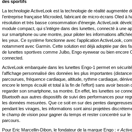
des sportifs
La technologie ActiveLook est la technologie de réalité augmentée d
l’entreprise française Microoled, fabricant de micro-écrans Oled à h
résolution et très basse consommation d’énergie. ActiveLook dével
module compact, qui s’intègre dans des lunettes, connecté à une ap
sur smartphone ou une montre, pour piloter les informations affiché
les yeux. Ce système fonctionne avec l’application ActiveLook, com
notamment avec Garmin. Cette solution est déjà adoptée par des fa
de lunettes sportives comme Julbo, Engo eyewear ou bien encore
connected.
ActiveLook embarquée dans les lunettes Engo-1 permet en sécurit
l’affichage personnalisé des données les plus importantes (distance
parcourues, fréquence cardiaque, altitude, rythme cardiaque, déniv
encore le temps écoulé et total à la fin de l’effort) sans avoir besoin 
regarder son smartphone, sa montre. En effet, les lunettes se conn
Bluetooth aux autres dispositifs de suivi des performances pour reg
les données mesurées. Que ce soit en sur des pentes dangereuses
pendant les virages, les informations sont ainsi projetées discrète
le champ de vision pour gagner du temps et rester concentré sur le
parcours.
Pour Eric Marcellin-Dibon, le fondateur de la marque Engo :
«
Activ