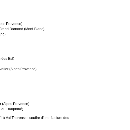
pes Provence)
and Bornand (Mont-Blanc)
anc)
nées Est)
lier (Alpes Provence)
 (Alpes Provence)
e du Dauphiné)
 à Val Thorens et souffre d'une fracture des