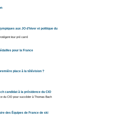
on
lympiques aux JO d'hiver et politique du
rotègent leur pré carré
édailles pour la France
première place à la télévision ?
asch candidat à la présidence du CIO
nce du CIO pour succéder à Thomas Bach
ire des Équipes de France de ski