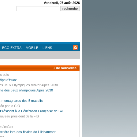
Vendredi, 07 août 2026
ECO EXTRA
MOBILE
LIENS
+ de nouvelles
es pois
’Alpe d’Huez
des Jeux Olympiques d'hiver Alpes 2030
mme des Jeux olympiques Alpes 2030
es montagnards des 5 massifs
dée par le CIO
résident à la Fédération Française de Ski
ouveau président de la FIS
e d’enfant
carrière lors des finales de Lillehammer