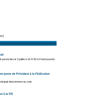
nc)
ait
auront lieu le 3 juillet à 10 H 00 à Fontcouverte
n poste de Président à la Fédération
rticipait directement au vote
n à la FIS