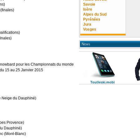
ons)
Savoie
Isère
(finales)
Alpes du Sud
Pyrénées
Jura
Vosges
alifications)
ales)
News
et snowbard pour les Championnats du monde
 du 15 au 25 Janvier 2015
Toutleski.mobi
e Neige du Dauphiné)
pes Provence)
du Dauphiné)
c (Mont-Blanc)