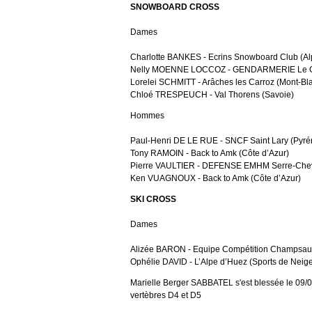
SNOWBOARD CROSS
Dames
Charlotte BANKES - Ecrins Snowboard Club (Al
Nelly MOENNE LOCCOZ - GENDARMERIE Le Gr
Lorelei SCHMITT - Arâches les Carroz (Mont-Bl
Chloé TRESPEUCH - Val Thorens (Savoie)
Hommes
Paul-Henri DE LE RUE - SNCF Saint Lary (Pyré
Tony RAMOIN - Back to Amk (Côte d’Azur)
Pierre VAULTIER - DEFENSE EMHM Serre-Cheva
Ken VUAGNOUX - Back to Amk (Côte d’Azur)
SKI CROSS
Dames
Alizée BARON - Equipe Compétition Champsaur
Ophélie DAVID - L’Alpe d’Huez (Sports de Neig
Marielle Berger SABBATEL s'est blessée le 09/01
vertèbres D4 et D5