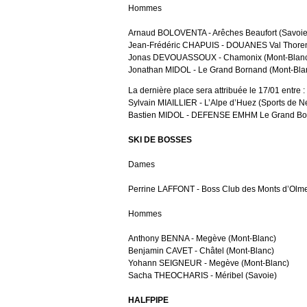
Hommes
Arnaud BOLOVENTA - Arêches Beaufort (Savoie
Jean-Frédéric CHAPUIS - DOUANES Val Thoren
Jonas DEVOUASSOUX - Chamonix (Mont-Blan
Jonathan MIDOL - Le Grand Bornand (Mont-Bla
La dernière place sera attribuée le 17/01 entre :
Sylvain MIAILLIER - L’Alpe d’Huez (Sports de 
Bastien MIDOL - DEFENSE EMHM Le Grand Bor
SKI DE BOSSES
Dames
Perrine LAFFONT - Boss Club des Monts d’Olme
Hommes
Anthony BENNA - Megève (Mont-Blanc)
Benjamin CAVET - Châtel (Mont-Blanc)
Yohann SEIGNEUR - Megève (Mont-Blanc)
Sacha THEOCHARIS - Méribel (Savoie)
HALFPIPE