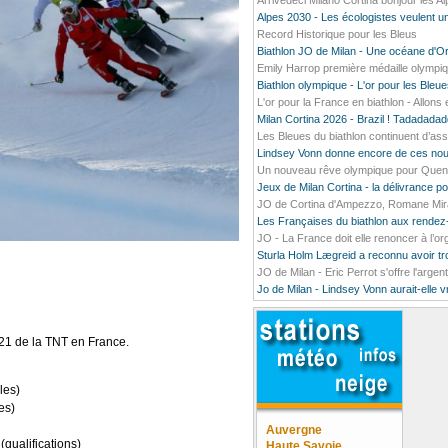
Arrivedeci Milano Cortina bonjour les A
Alpes 2030 - Les écologistes veulent un
Record Historique pour les Bleus
Biathlon JO de Milan - Une océane d'O
Emily Harrop première médaille olympiq
Biathlon olympique - L'or pour les Bleu
L'or pour la France en biathlon - Allons e
Milan Cortina 2026 - Brazil ! Tadada
Les Bleues du biathlon continuent d’ass
Lindsey Vonn donne encore de ces nou
Un nouveau rêve olympique pour Quentin
Jeux de Milan Cortina - la délivrance 
JO de Cortina d'Ampezzo, Romane Mirado
Les Françaises du biathlon aux rendez
JO - La France doit elle renoncer à l’o
Sturla Holm Lægreid a reconnu avoir t
JO de Milan - Eric Perrot s'offre l'argen
Jo de Milan - Lindsey Vonn aurait-elle 
21 de la TNT en France.
les)
es)
Auvergne
(qualifications)
Haute Savoie