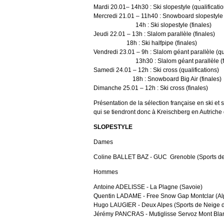
Mardi 20.01– 14h30 : Ski slopestyle (qualificati
Mercredi 21.01 – 11h40 : Snowboard slopestyle 
14h : Ski slopestyle (finales)
Jeudi 22.01 – 13h : Slalom parallèle (finales)
18h : Ski halfpipe (finales)
Vendredi 23.01 – 9h : Slalom géant parallèle (qu
13h30 : Slalom géant parallèle (fin
Samedi 24.01 – 12h : Ski cross (qualifications)
18h : Snowboard Big Air (finales)
Dimanche 25.01 – 12h : Ski cross (finales)
Présentation de la sélection française en ski 
qui se tiendront donc à Kreischberg en Autriche
SLOPESTYLE
Dames
Coline BALLET BAZ - GUC Grenoble (Sports d
Hommes
Antoine ADELISSE - La Plagne (Savoie)
Quentin LADAME - Free Snow Gap Montclar (Al
Hugo LAUGIER - Deux Alpes (Sports de Neige 
Jérémy PANCRAS - Mutiglisse Servoz Mont Blan