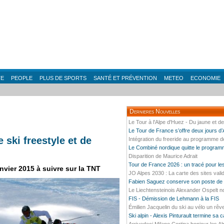
TE
PEOPLE
PLUS DE SPORTS
SANTÉ ET PRÉVENTION
METEO
ECONOMIE
Dernieres Nouvelles
Le Tour à l'Alpe d'Huez - Du jaune et d
Le Tour de France s’offre deux jours d
ski freestyle et de
Intégration du freeride au programme 
Le Combiné nordique quitte le progra
Disparition de Maurice Adrait
Tour de France 2026 : un tracé pour l
nvier 2015 à suivre sur la TNT
JO Alpes 2030 : La carte des sites vali
Fabien Saguez conserve son poste de P
Le Liechtensteinois Alexander Ospelt n
FIS - Démission de Lehmann à la FIS
Émilien Jacquelin du ski au vélo un rêv
Ski alpin - Alexis Pinturault termine sa 