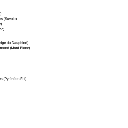
)
s (Savoie)
c)
nc)
Neige du Dauphiné)
nand (Mont-Blanc)
s (Pyrénées Est)