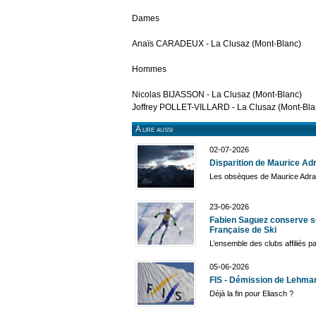
Dames
Anaïs CARADEUX - La Clusaz (Mont-Blanc)
Hommes
Nicolas BIJASSON - La Clusaz (Mont-Blanc)
Joffrey POLLET-VILLARD - La Clusaz (Mont-Bla
A lire aussi
02-07-2026
Disparition de Maurice Adr
Les obsèques de Maurice Adrait 
23-06-2026
Fabien Saguez conserve so
Française de Ski
L’ensemble des clubs affiliés pa
05-06-2026
FIS - Démission de Lehman
Déjà la fin pour Eliasch ?