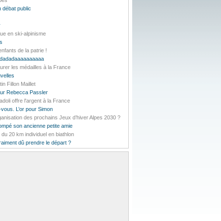
lpes
 débat public
r
ue en ski-alpinisme
es
nfants de la patrie !
daddadadaaaaaaaaaa
urer les médailles à la France
velles
 Fillon Maillet
pour Rebecca Passler
li offre l'argent à la France
-vous. L’or pour Simon
rganisation des prochains Jeux d’hiver Alpes 2030 ?
rompé son ancienne petite amie
t du 20 km individuel en biathlon
vraiment dû prendre le départ ?