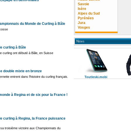
 Lepape en demi-finales
Savoie
Isère
Alpes du Sud
Pyrénées
Jura
ampionnats du Monde de Curling à Bâle
Vosges
Ecosse
News
 curling à Bâle
curling ont débuté à Bâle, en Suisse
ce double mixte en bronze
nette entrent dans l'histoire du curling français.
Toutleski.mobi
onde à Regina et de six pour la France !
 curling à Regina, la France puissance
 sa troisième victoire aux Championnats du