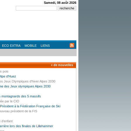
Samedi, 08 août 2026
ECO EXTRA
MOBILE
LIENS
+ de nouvelles
es pois
’Alpe d’Huez
des Jeux Olympiques d'hiver Alpes 2030
mme des Jeux olympiques Alpes 2030
es montagnards des 5 massifs
dée par le CIO
résident à la Fédération Française de Ski
ouveau président de la FIS
e d’enfant
carrière lors des finales de Lillehammer