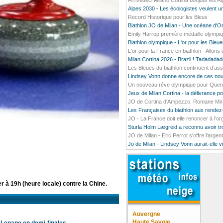
Arrivedeci Milano Cortina bonjour les A
Alpes 2030 - Les écologistes veulent un
Record Historique pour les Bleus
Biathlon JO de Milan - Une océane d'O
Emily Harrop première médaille olympiq
Biathlon olympique - L'or pour les Bleu
L'or pour la France en biathlon - Allons e
Milan Cortina 2026 - Brazil ! Tadada
Les Bleues du biathlon continuent d’ass
Lindsey Vonn donne encore de ces nou
Un nouveau rêve olympique pour Quentin
Jeux de Milan Cortina - la délivrance 
JO de Cortina d'Ampezzo, Romane Mirado
Les Françaises du biathlon aux rendez
JO - La France doit elle renoncer à l’o
Sturla Holm Lægreid a reconnu avoir t
JO de Milan - Eric Perrot s'offre l'argen
Jo de Milan - Lindsey Vonn aurait-elle 
r à 19h (heure locale) contre la Chine.
Auvergne
Haute Savoie