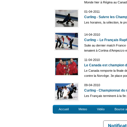
Monde hier à Régina au Canad
01-04-2011
Curling - Suivre les Cham
Les horaires, la sélection, le 
14-04-2010
Curling – Le Français Raph
Suite au dernier match France
tenaient à Cortina d’Ampezzo en
11-04-2010
Le Canada est champion du
Le Canada remporte la finale
contre la Norvège. 3e place po
09-04-2010
Curling - Championnat du
Les Français terminent à la 9e
Accueil
Meteo
Vidéo
Bourse a
Notificat