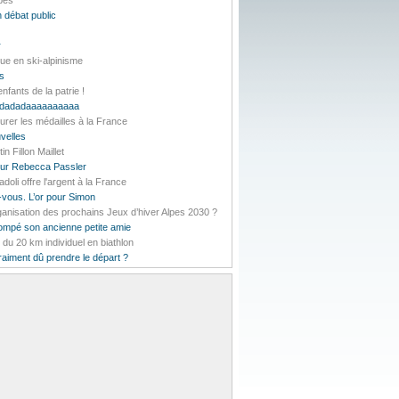
lpes
 débat public
r
ue en ski-alpinisme
es
nfants de la patrie !
daddadadaaaaaaaaaa
urer les médailles à la France
velles
 Fillon Maillet
pour Rebecca Passler
li offre l'argent à la France
-vous. L’or pour Simon
rganisation des prochains Jeux d’hiver Alpes 2030 ?
rompé son ancienne petite amie
t du 20 km individuel en biathlon
vraiment dû prendre le départ ?