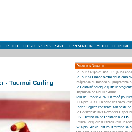
TE
PEOPLE
PLUS DE SPORTS
SANTÉ ET PRÉVENTION
METEO
ECONOMIE
Dernieres Nouvelles
Le Tour à l'Alpe d'Huez - Du jaune et d
Le Tour de France s’offre deux jours d
r - Tournoi Curling
Intégration du freeride au programme 
Le Combiné nordique quitte le progra
Disparition de Maurice Adrait
Tour de France 2026 : un tracé pour l
JO Alpes 2030 : La carte des sites vali
Fabien Saguez conserve son poste de P
Le Liechtensteinois Alexander Ospelt n
FIS - Démission de Lehmann à la FIS
Émilien Jacquelin du ski au vélo un rêv
Ski alpin - Alexis Pinturault termine sa 