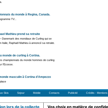
a.
pionnats du monde à Regina, Canada.
programme TV...
ael Mathieu prend sa retraite
 – Danemark des mondiaux de Curling qui se
 Italie, Raphaël Mathieu à annoncé sa retraite.
 monde de curling à Cortina.
 des championnats du monde hommes de curling
ur l'Ecosse.
 monde masculin à Cortina d'Ampezzo
 place
ux Skis
Sejour
Mobile
Contacts
Publicité
Crédits - Mentions
ion lors de la collecte
Vos choix en matière de confiden