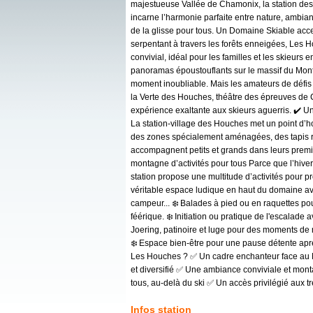
majestueuse Vallée de Chamonix, la station de
incarne l’harmonie parfaite entre nature, ambia
de la glisse pour tous. Un Domaine Skiable acce
serpentant à travers les forêts enneigées, Les H
convivial, idéal pour les familles et les skieurs
panoramas époustouflants sur le massif du Mon
moment inoubliable. Mais les amateurs de défis 
la Verte des Houches, théâtre des épreuves de
expérience exaltante aux skieurs aguerris. ✔️ U
La station-village des Houches met un point d’ho
des zones spécialement aménagées, des tapis ro
accompagnent petits et grands dans leurs premie
montagne d’activités pour tous Parce que l’hiver
station propose une multitude d’activités pour pr
véritable espace ludique en haut du domaine ave
campeur... ❄️ Balades à pied ou en raquettes p
féérique. ❄️ Initiation ou pratique de l'escalade a
Joering, patinoire et luge pour des moments de r
❄️ Espace bien-être pour une pause détente aprè
Les Houches ? ✅ Un cadre enchanteur face au 
et diversifié ✅ Une ambiance conviviale et mont
tous, au-delà du ski ✅ Un accès privilégié aux 
Infos station