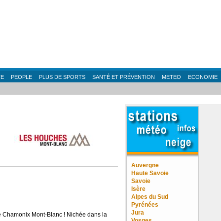
TE
PEOPLE
PLUS DE SPORTS
SANTÉ ET PRÉVENTION
METEO
ECONOMIE
Auvergne
Haute Savoie
Savoie
Isère
Alpes du Sud
Pyrénées
Jura
 de Chamonix Mont-Blanc ! Nichée dans la
Vosges