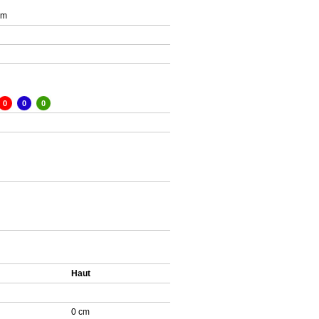
 m
0
0
0
Haut
0 cm