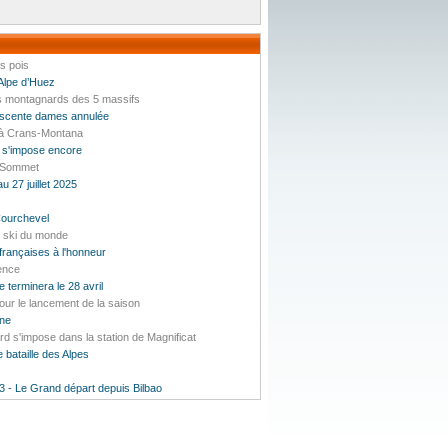
es pois
’Alpe d’Huez
es montagnards des 5 massifs
escente dames annulée
 à Crans-Montana
 s'impose encore
u Sommet
u 27 juillet 2025
Courchevel
e ski du monde
rançaises à l'honneur
ence
e terminera le 28 avril
our le lancement de la saison
une
 s'impose dans la station de Magnificat
 bataille des Alpes
3 - Le Grand départ depuis Bilbao