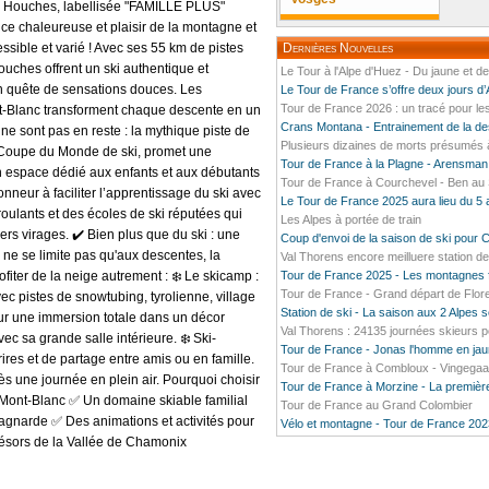
s Houches, labellisée "FAMILLE PLUS"
nce chaleureuse et plaisir de la montagne et
ssible et varié ! Avec ses 55 km de pistes
Dernières Nouvelles
ouches offrent un ski authentique et
Le Tour à l'Alpe d'Huez - Du jaune et d
 en quête de sensations douces. Les
Le Tour de France s’offre deux jours d
Tour de France 2026 : un tracé pour l
t-Blanc transforment chaque descente en un
Crans Montana - Entrainement de la d
ne sont pas en reste : la mythique piste de
Plusieurs dizaines de morts présumés
 Coupe du Monde de ski, promet une
Tour de France à la Plagne - Arensman
n espace dédié aux enfants et aux débutants
Tour de France à Courchevel - Ben a
nneur à faciliter l’apprentissage du ski avec
Le Tour de France 2025 aura lieu du 5 a
ulants et des écoles de ski réputées qui
Les Alpes à portée de train
rs virages. ✔️ Bien plus que du ski : une
Coup d'envoi de la saison de ski pour 
 ne se limite pas qu'aux descentes, la
Val Thorens encore meilluere station d
ofiter de la neige autrement : ❄️ Le skicamp :
Tour de France 2025 - Les montagnes f
Tour de France - Grand départ de Flor
c pistes de snowtubing, tyrolienne, village
Station de ski - La saison aux 2 Alpes s
our une immersion totale dans un décor
Val Thorens : 24135 journées skieurs p
vec sa grande salle intérieure. ❄️ Ski-
Tour de France - Jonas l'homme en ja
ires et de partage entre amis ou en famille.
Tour de France à Combloux - Vingegaard
s une journée en plein air. Pourquoi choisir
Tour de France à Morzine - La première
Mont-Blanc ✅ Un domaine skiable familial
Tour de France au Grand Colombier
agnarde ✅ Des animations et activités pour
Vélo et montagne - Tour de France 202
trésors de la Vallée de Chamonix