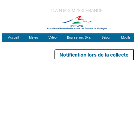
© A.N.M.S.M./SKI FRANCE
Accueil
Meteo
Vidéo
Bourse aux Skis
Sejour
Mobile
Notification lors de la collecte