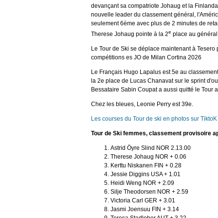
devançant sa compatriote Johaug et la Finlanda
nouvelle leader du classement général, l'América
seulement 6ème avec plus de 2 minutes de reta
e
Therese Johaug pointe à la 2
place au général
Le Tour de Ski se déplace maintenant à Tesero 
compétitions es JO de Milan Cortina 2026
Le Français Hugo Lapalus est 5e au classement 
la 2e place de Lucas Chanavat sur le sprint d'ouve
Bessataire Sabin Coupat a aussi quitté le Tour a
Chez les bleues, Leonie Perry est 39e.
Les courses du Tour de ski en photos sur TiktoK
Tour de Ski femmes, classement provisoire ap
Astrid Öyre Slind NOR 2.13.00
Therese Johaug NOR + 0.06
Kerttu Niskanen FIN + 0.28
Jessie Diggins USA + 1.01
Heidi Weng NOR + 2.09
Silje Theodorsen NOR + 2.59
Victoria Carl GER + 3.01
Jasmi Joensuu FIN + 3.14
Teresa Stadlober AUT + 3.22