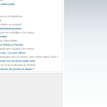
lpes
 débat public
r
ue en ski-alpinisme
es
nfants de la patrie !
daddadadaaaaaaaaaa
urer les médailles à la France
velles
 Fillon Maillet
pour Rebecca Passler
li offre l'argent à la France
-vous. L’or pour Simon
rganisation des prochains Jeux d’hiver Alpes 2030 ?
rompé son ancienne petite amie
t du 20 km individuel en biathlon
vraiment dû prendre le départ ?