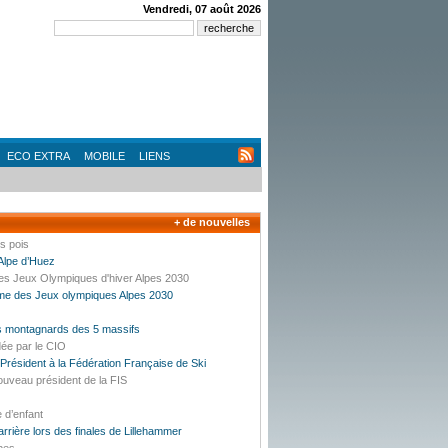
Vendredi, 07 août 2026
ECO EXTRA
MOBILE
LIENS
+ de nouvelles
es pois
’Alpe d’Huez
des Jeux Olympiques d'hiver Alpes 2030
mme des Jeux olympiques Alpes 2030
es montagnards des 5 massifs
dée par le CIO
résident à la Fédération Française de Ski
ouveau président de la FIS
e d’enfant
carrière lors des finales de Lillehammer