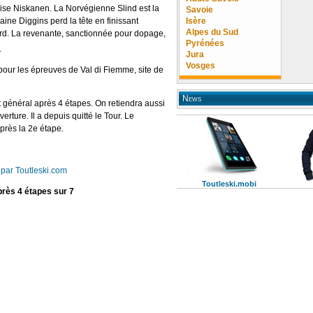
ise Niskanen. La Norvégienne Slind est la
Savoie
ine Diggins perd la tête en finissant
Isère
Alpes du Sud
rd. La revenante, sanctionnée pour dopage,
Pyrénées
.
Jura
Vosges
pour les épreuves de Val di Fiemme, site de
News
général après 4 étapes. On retiendra aussi
rture. Il a depuis quitté le Tour. Le
près la 2e étape.
 par Toutleski.com
Toutleski.mobi
rès 4 étapes sur 7