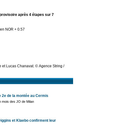
rovisoire après 4 étapes sur 7
sen NOR + 0.57
ve et Lucas Chanavat. © Agence String /
re 2e de la montée au Cermis
un mois des JO de Milan
Diggins et Klaebo confirment leur