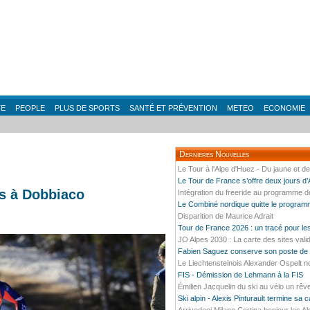
TE
PEOPLE
PLUS DE SPORTS
SANTÉ ET PRÉVENTION
METEO
ECONOMIE
Dernieres Nouvelles
Le Tour à l'Alpe d'Huez - Du jaune et d
Le Tour de France s’offre deux jours d
es à Dobbiaco
Intégration du freeride au programme 
Le Combiné nordique quitte le progra
Disparition de Maurice Adrait
Tour de France 2026 : un tracé pour l
JO Alpes 2030 : La carte des sites vali
Fabien Saguez conserve son poste de P
Le Liechtensteinois Alexander Ospelt n
FIS - Démission de Lehmann à la FIS
Émilien Jacquelin du ski au vélo un rêv
Ski alpin - Alexis Pinturault termine sa 