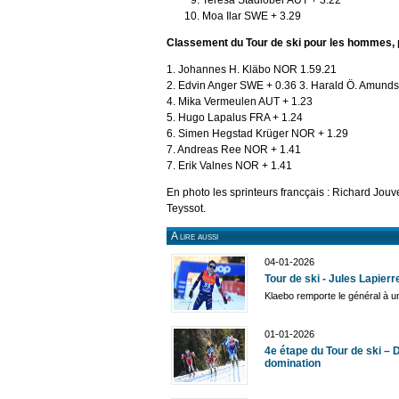
Moa Ilar SWE + 3.29
Classement du Tour de ski pour les hommes, p
1. Johannes H. Kläbo NOR 1.59.21
2. Edvin Anger SWE + 0.36 3. Harald Ö. Amund
4. Mika Vermeulen AUT + 1.23
5. Hugo Lapalus FRA + 1.24
6. Simen Hegstad Krüger NOR + 1.29
7. Andreas Ree NOR + 1.41
7. Erik Valnes NOR + 1.41
En photo les sprinteurs francçais : Richard Jou
Teyssot.
A lire aussi
04-01-2026
Tour de ski - Jules Lapier
Klaebo remporte le général à 
01-01-2026
4e étape du Tour de ski – 
domination