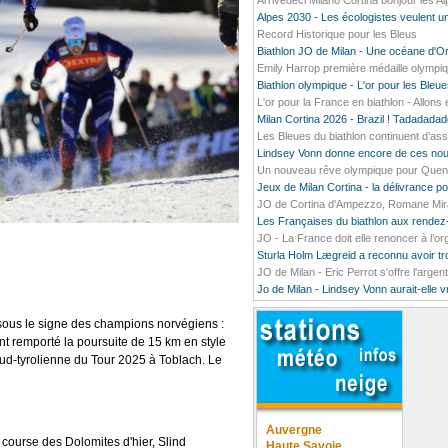
Arrivedeci Milano Cortina bonjour les A
Alpes 2030 - Les écologistes veulent un
Record Historique pour les Bleus
Biathlon JO de Milan - Une océane d'O
Emily Harrop première médaille olympiq
Biathlon olympique - L'or pour les Bleu
L'or pour la France en biathlon - Allons e
Milan Cortina 2026 - Brazil ! Tadada
Les Bleues du biathlon continuent d’ass
Lindsey Vonn donne encore de ces nou
Un nouveau rêve olympique pour Quentin
Jeux de Milan Cortina - la délivrance 
JO de Cortina d'Ampezzo, Romane Mirado
Les Françaises du biathlon aux rendez
JO - La France doit elle renoncer à l’o
Sturla Holm Lægreid a reconnu avoir t
JO de Milan - Eric Perrot s'offre l'argen
Jo de Milan - Lindsey Vonn aurait-elle 
sous le signe des champions norvégiens :
t remporté la poursuite de 15 km en style
sud-tyrolienne du Tour 2025 à Toblach. Le
Auvergne
course des Dolomites d'hier, Slind
Haute Savoie