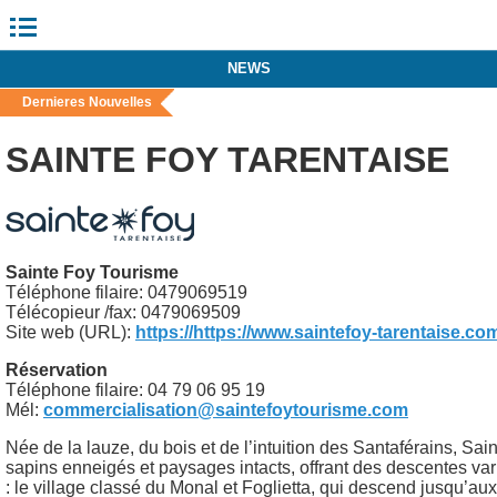
NEWS
Dernieres Nouvelles
SAINTE FOY TARENTAISE
Sainte Foy Tourisme
Téléphone filaire: 0479069519
Télécopieur /fax: 0479069509
Site web (URL):
https://https://www.saintefoy-tarentaise.co
Réservation
Téléphone filaire: 04 79 06 95 19
Mél:
commercialisation@saintefoytourisme.com
Née de la lauze, du bois et de l’intuition des Santaférains, Sa
sapins enneigés et paysages intacts, offrant des descentes var
: le village classé du Monal et Foglietta, qui descend jusqu’aux